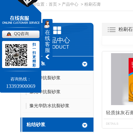
当前位置：
首页
>
产品中心
>
粉刷石膏
粉刷石
在
QQ咨询
线
产品中心
客
扫
PRODUCT
一
服
扫
更
精
抹面砂浆
彩
豫光华抗裂砂浆
咨询热线：
13393900069
豫光华抗裂砂浆
豫光华防水抗裂砂浆
轻质抹灰石
DETAILS
粘结砂浆